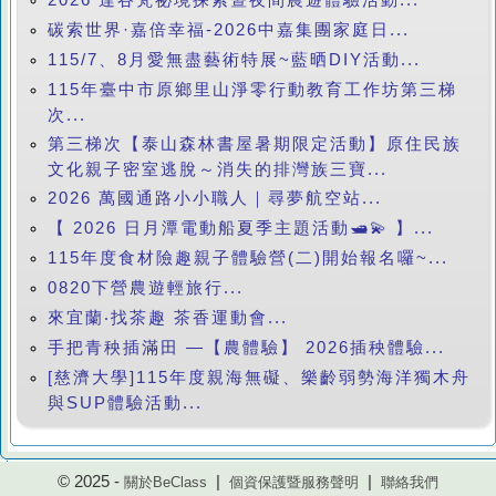
碳索世界·嘉倍幸福-2026中嘉集團家庭日...
115/7、8月愛無盡藝術特展~藍晒DIY活動...
115年臺中市原鄉里山淨零行動教育工作坊第三梯
次...
第三梯次【泰山森林書屋暑期限定活動】原住民族
文化親子密室逃脫～消失的排灣族三寶...
2026 萬國通路小小職人｜尋夢航空站...
【 2026 日月潭電動船夏季主題活動🛥️💫 】...
115年度食材險趣親子體驗營(二)開始報名囉~...
0820下營農遊輕旅行...
來宜蘭‧找茶趣 茶香運動會...
手把青秧插滿田 —【農體驗】 2026插秧體驗...
[慈濟大學]115年度親海無礙、樂齡弱勢海洋獨木舟
與SUP體驗活動...
© 2025 -
|
|
關於BeClass
個資保護暨服務聲明
聯絡我們