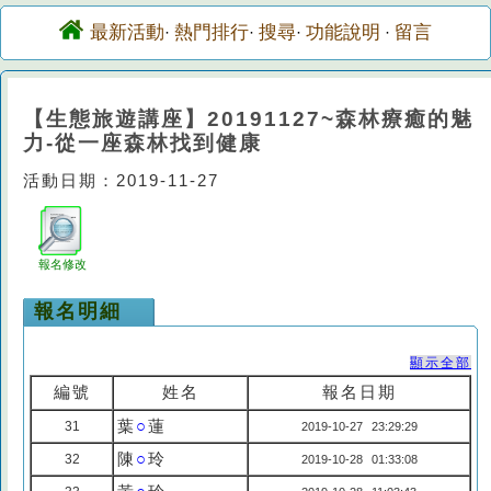
最新活動
熱門排行
搜尋
功能說明
留言
·
·
·
·
【生態旅遊講座】20191127~森林療癒的魅
力-從一座森林找到健康
活動日期：2019-11-27
報名修改
報名明細
顯示全部
編號
姓名
報名日期
葉
○
蓮
31
2019-10-27 23:29:29
陳
○
玲
32
2019-10-28 01:33:08