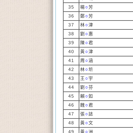
35
楊
○
芳
36
鄭
○
芳
37
林
○
津
38
劉
○
惠
39
陳
○
君
40
黃
○
津
41
周
○
涵
42
林
○
圻
43
王
○
宇
44
劉
○
芬
45
賴
○
如
46
魏
○
君
47
張
○
誌
48
黃
○
文
49
黃
○
洲