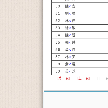
50
陳
○
安
51
劉
○
蔓
52
林
○
佳
53
徐
○
敏
54
陳
○
蓉
55
郭
○
慧
56
童
○
貴
57
林
○
美
58
詹
○
耀
59
黃
○
芝
[第一頁]
[上一頁]
[下一頁