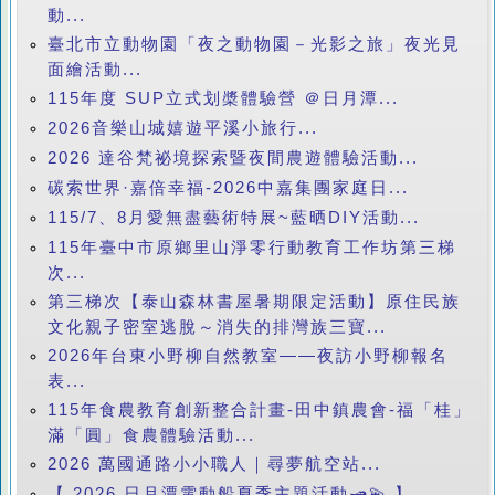
動...
臺北市立動物園「夜之動物園－光影之旅」夜光見
面繪活動...
115年度 SUP立式划槳體驗營 ＠日月潭...
2026音樂山城嬉遊平溪小旅行...
2026 達谷梵祕境探索暨夜間農遊體驗活動...
碳索世界·嘉倍幸福-2026中嘉集團家庭日...
115/7、8月愛無盡藝術特展~藍晒DIY活動...
115年臺中市原鄉里山淨零行動教育工作坊第三梯
次...
第三梯次【泰山森林書屋暑期限定活動】原住民族
文化親子密室逃脫～消失的排灣族三寶...
2026年台東小野柳自然教室——夜訪小野柳報名
表...
115年食農教育創新整合計畫-田中鎮農會-福「桂」
滿「圓」食農體驗活動...
2026 萬國通路小小職人｜尋夢航空站...
【 2026 日月潭電動船夏季主題活動🛥️💫 】...