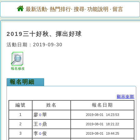
最新活動
熱門排行
搜尋
功能說明
留言
·
·
·
·
2019三十好秋、揮出好球
活動日期：2019-09-30
報名修改
報名明細
顯示全部
編號
姓名
報名日期
廖
○
華
1
2019-08-01 14:23:53
王
○
鼎
2
2019-08-01 18:21:22
李
○
俊
3
2019-08-01 19:44:25