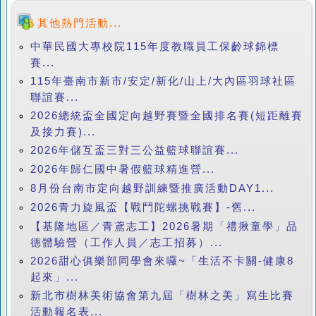
其他熱門活動...
中華民國大專校院115年度教職員工保齡球錦標
賽...
115年臺南市新市/安定/新化/山上/大內區羽球社區
聯誼賽...
2026總統盃全國定向越野賽暨全國排名賽(短距離賽
及接力賽)...
2026年儲互盃三對三公益籃球聯誼賽...
2026年歸仁國中暑假籃球精進營...
8月份台南市定向越野訓練暨推廣活動DAY1...
2026青力旋風盃【戰鬥陀螺挑戰賽】-舊...
【基隆地區／青鳶志工】2026暑期「禮揪童學」品
德體驗營（工作人員／志工招募）...
2026甜心俱樂部同學會來囉~「生活不卡關-健康8
起來」...
新北市樹林美術協會第九屆「樹林之美」寫生比賽
活動報名表...