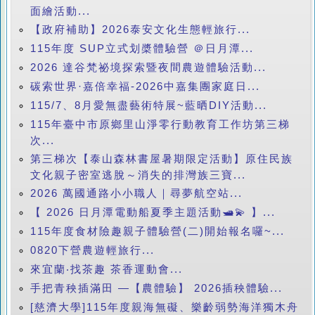
面繪活動...
【政府補助】2026泰安文化生態輕旅行...
115年度 SUP立式划槳體驗營 ＠日月潭...
2026 達谷梵祕境探索暨夜間農遊體驗活動...
碳索世界·嘉倍幸福-2026中嘉集團家庭日...
115/7、8月愛無盡藝術特展~藍晒DIY活動...
115年臺中市原鄉里山淨零行動教育工作坊第三梯
次...
第三梯次【泰山森林書屋暑期限定活動】原住民族
文化親子密室逃脫～消失的排灣族三寶...
2026 萬國通路小小職人｜尋夢航空站...
【 2026 日月潭電動船夏季主題活動🛥️💫 】...
115年度食材險趣親子體驗營(二)開始報名囉~...
0820下營農遊輕旅行...
來宜蘭‧找茶趣 茶香運動會...
手把青秧插滿田 —【農體驗】 2026插秧體驗...
[慈濟大學]115年度親海無礙、樂齡弱勢海洋獨木舟