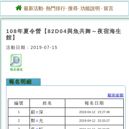
最新活動
熱門排行
搜尋
功能說明
留言
·
·
·
·
108年夏令營【82D04與魚共舞～夜宿海生
館】
活動日期：2019-07-15
報名修改
報名明細
顯示全部
編號
姓名
報名日期
顧
○
深
1
2019-04-12 23:27:48
鄭
○
允
2
2019-04-12 23:33:27