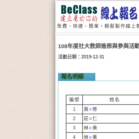
免費、快速、簡單，輕鬆製作線上報
108年度社大教師進修與參與活
活動日期：2019-12-31
報名明細
編號
姓名
1
黃
○
修
2
莊
○
仁
3
林
○
美
4
林
○
美