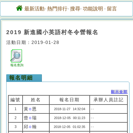
最新活動
熱門排行
搜尋
功能說明
留言
·
·
·
·
2019 新進國小英語村冬令營報名
活動日期：2019-01-28
報名查詢
報名明細
顯示全部
編號
姓名
報名日期
承辦人員註記
黃
○
恩
1
2018-11-27 14:32:04
--
曾
○
瑞
2
2018-12-05 00:11:23
--
邱
○
翰
3
2018-12-05 01:02:35
--