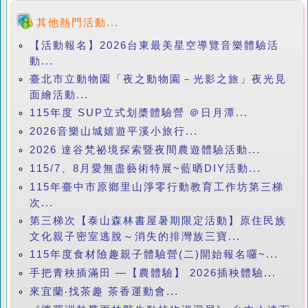
其他熱門活動...
【活動報名】2026台東最美星空導覽音樂體驗活
動...
臺北市立動物園「夜之動物園－光影之旅」夜光見
面繪活動...
115年度 SUP立式划槳體驗營 ＠日月潭...
2026音樂山城嬉遊平溪小旅行...
2026 達谷梵祕境探索暨夜間農遊體驗活動...
115/7、8月愛無盡藝術特展~藍晒DIY活動...
115年臺中市原鄉里山淨零行動教育工作坊第三梯
次...
第三梯次【泰山森林書屋暑期限定活動】原住民族
文化親子密室逃脫～消失的排灣族三寶...
115年度食材險趣親子體驗營(二)開始報名囉~...
手把青秧插滿田 —【農體驗】 2026插秧體驗...
來宜蘭‧找茶趣 茶香運動會...