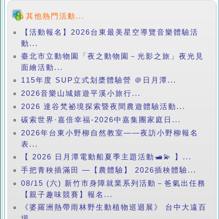
其他熱門活動...
【活動報名】2026台東最美星空導覽音樂體驗活
動...
臺北市立動物園「夜之動物園－光影之旅」夜光見
面繪活動...
115年度 SUP立式划槳體驗營 ＠日月潭...
2026音樂山城嬉遊平溪小旅行...
2026 達谷梵祕境探索暨夜間農遊體驗活動...
碳索世界·嘉倍幸福-2026中嘉集團家庭日...
2026年台東小野柳自然教室——夜訪小野柳報名
表...
【 2026 日月潭電動船夏季主題活動🛥️💫 】...
手把青秧插滿田 —【農體驗】 2026插秧體驗...
08/15 (六) 新竹市身障就業系列活動－爸氣出任務
【親子趣味競賽】報名...
《婆羅洲熱帶雨林野生動植物巡迴展》 台中大遠百
場...