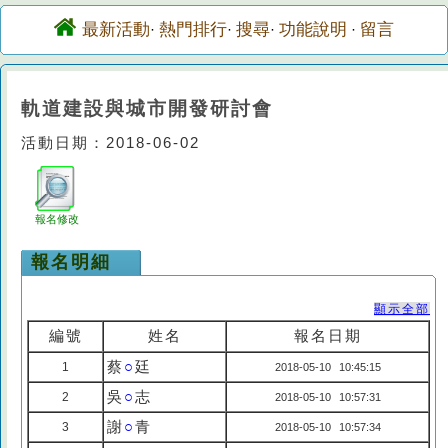
最新活動
熱門排行
搜尋
功能說明
留言
·
·
·
·
軌道建設與城市開發研討會
活動日期：2018-06-02
報名修改
報名明細
顯示全部
編號
姓名
報名日期
蔡
○
廷
1
2018-05-10 10:45:15
吳
○
志
2
2018-05-10 10:57:31
謝
○
青
3
2018-05-10 10:57:34