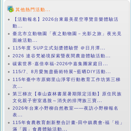
其他熱門活動...
【活動報名】2026台東最美星空導覽音樂體驗活
動...
臺北市立動物園「夜之動物園－光影之旅」夜光見
面繪活動...
115年度 SUP立式划槳體驗營 ＠日月潭...
2026 達谷梵祕境探索暨夜間農遊體驗活動...
碳索世界·嘉倍幸福-2026中嘉集團家庭日...
115/7、8月愛無盡藝術特展~藍晒DIY活動...
115年臺中市原鄉里山淨零行動教育工作坊第三梯
次...
第三梯次【泰山森林書屋暑期限定活動】原住民族
文化親子密室逃脫～消失的排灣族三寶...
2026年台東小野柳自然教室——夜訪小野柳報名
表...
115年食農教育創新整合計畫-田中鎮農會-福「桂」
滿「圓」食農體驗活動...