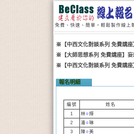
免費、快速、簡單，輕鬆製作線上報
※
【中西文化對談系列 免費講
※
【大師思想系列 免費講座】
※
【中西文化對談系列 免費講
報名明細
編號
姓名
1
林
○
燁
2
潘
○
琳
3
陳
○
美