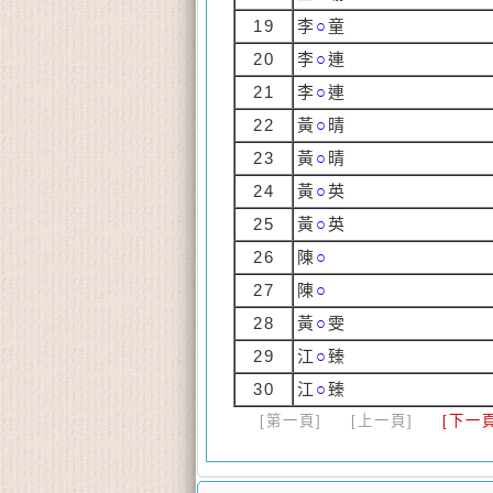
19
李
○
童
20
李
○
連
21
李
○
連
22
黃
○
晴
23
黃
○
晴
24
黃
○
英
25
黃
○
英
26
陳
○
27
陳
○
28
黃
○
雯
29
江
○
臻
30
江
○
臻
[第一頁]
[上一頁]
[下一頁