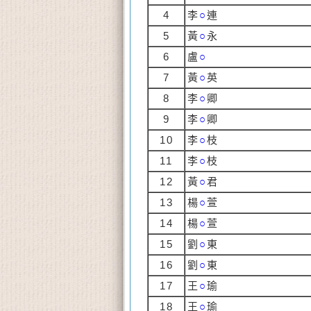
4
李
○
連
5
黃
○
永
6
盧
○
7
黃
○
英
8
李
○
卿
9
李
○
卿
10
李
○
枝
11
李
○
枝
12
黃
○
君
13
楊
○
萱
14
楊
○
萱
15
劉
○
東
16
劉
○
東
17
王
○
瑜
18
王
○
瑜