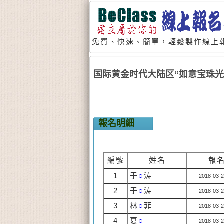
免費、快速、簡單，輕鬆製作線上報
国际黄金时代大陆区“如意宝珠光
報名明細
編號
姓名
報
1
于
○
涛
2018-03-2
2
于
○
涛
2018-03-2
3
林
○
菲
2018-03-2
4
夏
○
2018-03-2