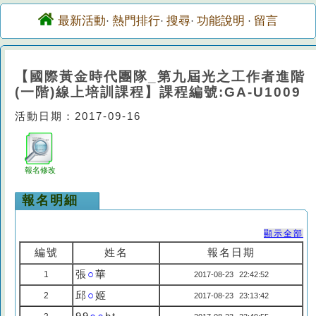
最新活動
熱門排行
搜尋
功能說明
留言
·
·
·
·
【國際黃金時代團隊_第九屆光之工作者進階
(一階)線上培訓課程】課程編號:GA-U1009
活動日期：2017-09-16
報名修改
報名明細
顯示全部
編號
姓名
報名日期
張
○
華
1
2017-08-23 22:42:52
邱
○
姬
2
2017-08-23 23:13:42