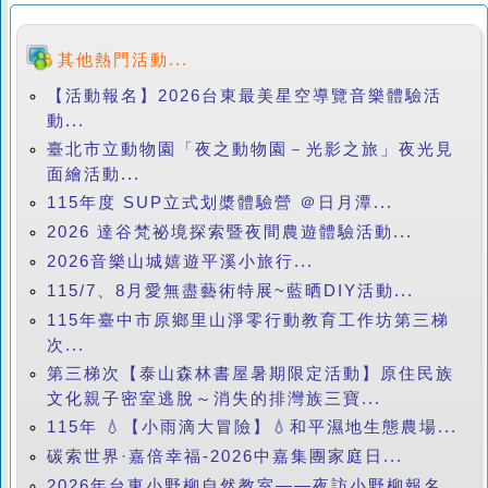
其他熱門活動...
【活動報名】2026台東最美星空導覽音樂體驗活
動...
臺北市立動物園「夜之動物園－光影之旅」夜光見
面繪活動...
115年度 SUP立式划槳體驗營 ＠日月潭...
2026 達谷梵祕境探索暨夜間農遊體驗活動...
2026音樂山城嬉遊平溪小旅行...
115/7、8月愛無盡藝術特展~藍晒DIY活動...
115年臺中市原鄉里山淨零行動教育工作坊第三梯
次...
第三梯次【泰山森林書屋暑期限定活動】原住民族
文化親子密室逃脫～消失的排灣族三寶...
115年 💧【小雨滴大冒險】💧和平濕地生態農場...
碳索世界·嘉倍幸福-2026中嘉集團家庭日...
2026年台東小野柳自然教室——夜訪小野柳報名