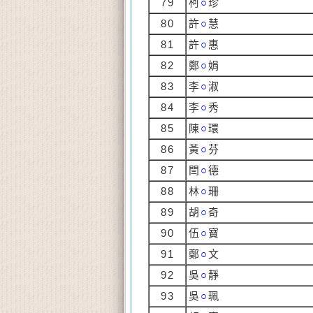
79
柯
○
珍
80
許
○
慧
81
許
○
惠
82
鄭
○
娟
83
李
○
淑
84
李
○
秀
85
陳
○
環
86
黃
○
芬
87
閆
○
德
88
林
○
珊
89
胡
○
奇
90
伍
○
寶
91
鄭
○
文
92
吳
○
靜
93
吳
○
珮