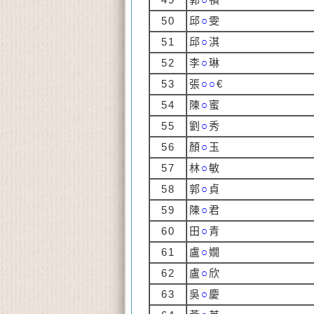
50
邱
○
雯
51
邱
○
淇
52
李
○
琳
53
張
○○
€
54
陳
○
蜜
55
劉
○
秀
56
顏
○
玉
57
林
○
敏
58
郭
○
貞
59
陳
○
君
60
田
○
青
61
盧
○
嫺
62
盧
○
欣
63
吳
○
慶