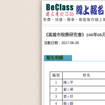
免費、快速、簡單，輕鬆製作線上報
《高雄市稅務研究會》106年0
活動日期：2017-06-28
報名明細
編號
姓名
1
陳
○
平
2
翟
○
蒂
3
曾
○
珍
4
蔡
○
群