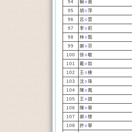
94
賴
○
惠
95
胡
○
萍
96
呂
○
雲
97
李
○
莉
98
林
○
甄
99
謝
○
芬
100
徐
○
敏
101
戴
○
如
102
王
○
榛
103
沈
○
珠
104
陳
○
鳳
105
王
○
誼
106
陳
○
華
107
謝
○
棣
108
許
○
華