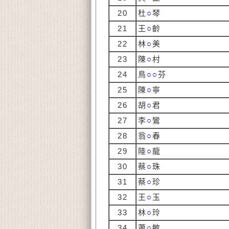
20
杜
○
琴
21
王
○
齡
22
林
○
美
23
陳
○
村
24
鳥
○○
芬
25
陳
○
寧
26
胡
○
君
27
李
○
鸞
28
翁
○
春
29
陸
○
龍
30
蔡
○
珠
31
蔡
○
珍
32
王
○
玉
33
林
○
玲
34
蕭
○
敏