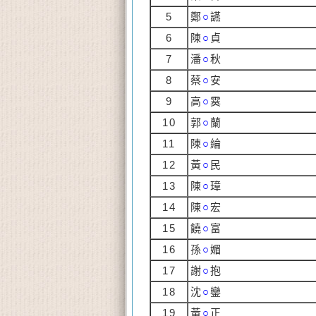
5
鄭
○
讌
6
陳
○
貞
7
潘
○
秋
8
蔡
○
安
9
高
○
霙
10
郭
○
蘭
11
陳
○
綸
12
黃
○
民
13
陳
○
璋
14
陳
○
宏
15
饒
○
富
16
孫
○
媚
17
謝
○
抱
18
沈
○
鑾
19
黃
○
正