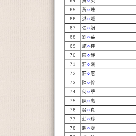
64
黃
○
英
65
黃
○
珠
66
洪
○
媛
67
張
○
娟
68
劉
○
華
69
施
○
桂
70
陳
○
靜
71
莊
○
霞
72
莊
○
惠
73
陳
○
伶
74
何
○
華
75
陳
○
惠
76
吳
○
真
77
莊
○
珍
78
趙
○
雯