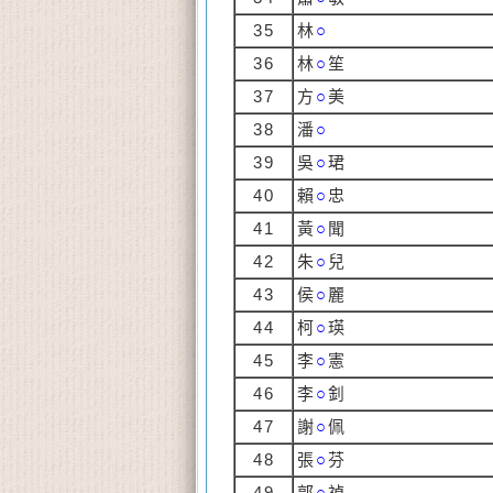
35
林
○
36
林
○
笙
37
方
○
美
38
潘
○
39
吳
○
珺
40
賴
○
忠
41
黃
○
聞
42
朱
○
兒
43
侯
○
麗
44
柯
○
瑛
45
李
○
憲
46
李
○
釗
47
謝
○
佩
48
張
○
芬
49
郭
○
禎