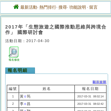
最新活動
熱門排行
搜尋
功能說明
留言
·
·
·
·
2017年「生態旅遊之國際推動思維與跨境合
作」 國際研討會
活動日期：2017-04-30
報名修改
報名明細
顯示全部
編號
姓名
報名日期
黃
○
筠
1
2017-03-31 08:02:14
李
○
昌
2
2017-03-31 08:02:42