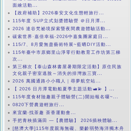
面繪活動...
【政府補助】2026泰安文化生態輕旅行...
115年度 SUP立式划槳體驗營 ＠日月潭...
2026 達谷梵祕境探索暨夜間農遊體驗活動...
碳索世界·嘉倍幸福-2026中嘉集團家庭日...
115/7、8月愛無盡藝術特展~藍晒DIY活動...
115年臺中市原鄉里山淨零行動教育工作坊第三梯
次...
第三梯次【泰山森林書屋暑期限定活動】原住民族
文化親子密室逃脫～消失的排灣族三寶...
2026 萬國通路小小職人｜尋夢航空站...
【 2026 日月潭電動船夏季主題活動🛥️💫 】...
115年度食材險趣親子體驗營(二)開始報名囉~...
0820下營農遊輕旅行...
來宜蘭‧找茶趣 茶香運動會...
手把青秧插滿田 —【農體驗】 2026插秧體驗...
[慈濟大學]115年度親海無礙、樂齡弱勢海洋獨木舟