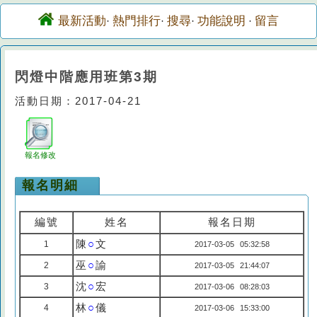
最新活動
熱門排行
搜尋
功能說明
留言
·
·
·
·
閃燈中階應用班第3期
活動日期：2017-04-21
報名修改
報名明細
編號
姓名
報名日期
陳
○
文
1
2017-03-05 05:32:58
巫
○
諭
2
2017-03-05 21:44:07
沈
○
宏
3
2017-03-06 08:28:03
林
○
儀
4
2017-03-06 15:33:00