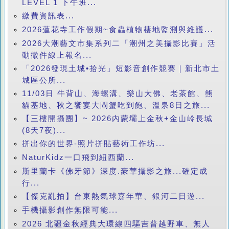
LEVEL 1 下午班...
繳費資訊表...
2026蓮花寺工作假期~食蟲植物棲地監測與維護...
2026大潮藝文市集系列二「潮州之美攝影比賽」活
動徵件線上報名...
「2026發現土城•拾光」短影音創作競賽｜新北市土
城區公所...
11/03日 牛背山、海螺溝、樂山大佛、老茶館、熊
貓基地、秋之饗宴大閘蟹吃到飽、溫泉8日之旅...
【三樓開攝團】~ 2026內蒙壩上金秋+金山岭長城
(8天7夜)...
拼出你的世界-照片拼貼藝術工作坊...
NaturKidz一口飛到紐西蘭...
斯里蘭卡《佛牙節》深度.豪華攝影之旅...確定成
行...
【傑克亂拍】台東熱氣球嘉年華、銀河二日遊...
手機攝影創作無限可能...
2026 北疆金秋經典大環線四驅吉普越野車、無人