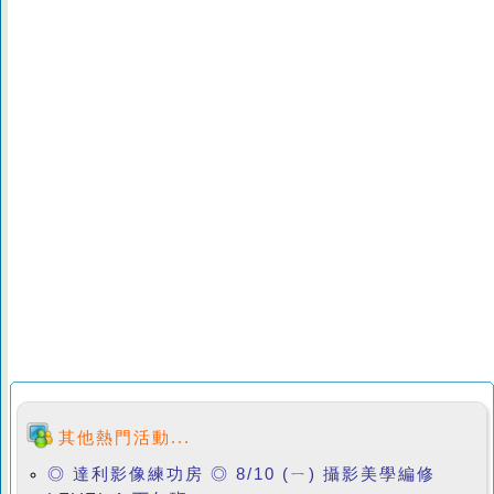
其他熱門活動...
◎ 達利影像練功房 ◎ 8/10 (ㄧ) 攝影美學編修