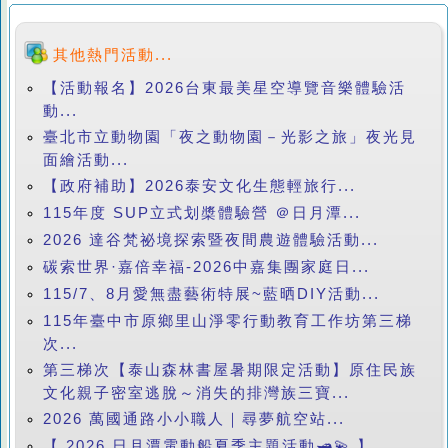
其他熱門活動...
【活動報名】2026台東最美星空導覽音樂體驗活
動...
臺北市立動物園「夜之動物園－光影之旅」夜光見
面繪活動...
【政府補助】2026泰安文化生態輕旅行...
115年度 SUP立式划槳體驗營 ＠日月潭...
2026 達谷梵祕境探索暨夜間農遊體驗活動...
碳索世界·嘉倍幸福-2026中嘉集團家庭日...
115/7、8月愛無盡藝術特展~藍晒DIY活動...
115年臺中市原鄉里山淨零行動教育工作坊第三梯
次...
第三梯次【泰山森林書屋暑期限定活動】原住民族
文化親子密室逃脫～消失的排灣族三寶...
2026 萬國通路小小職人｜尋夢航空站...
【 2026 日月潭電動船夏季主題活動🛥️💫 】...