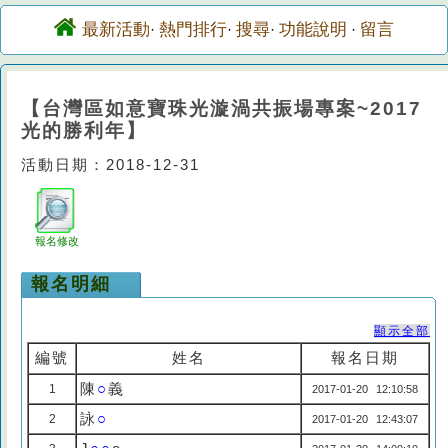
最新活動
熱門排行
搜尋
功能說明
留言
·
·
·
·
【台灣區如意寶珠光漩渦共振場專案~2017
光的勝利年】
活動日期：2018-12-31
報名修改
報名明細
顯示全部
編號
姓名
報名日期
陳
○
義
1
2017-01-20 12:10:58
詠
○
2
2017-01-20 12:43:07