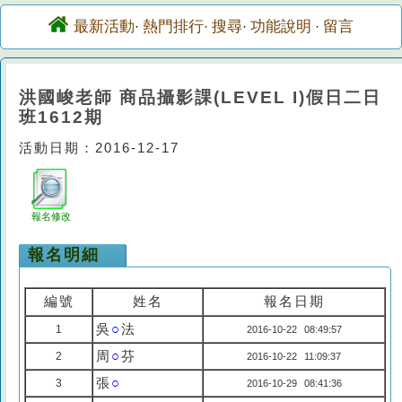
最新活動
熱門排行
搜尋
功能說明
留言
·
·
·
·
洪國峻老師 商品攝影課(LEVEL I)假日二日
班1612期
活動日期：2016-12-17
報名修改
報名明細
編號
姓名
報名日期
吳
○
法
1
2016-10-22 08:49:57
周
○
芬
2
2016-10-22 11:09:37
張
○
3
2016-10-29 08:41:36