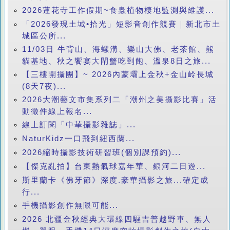
2026蓮花寺工作假期~食蟲植物棲地監測與維護...
「2026發現土城•拾光」短影音創作競賽｜新北市土
城區公所...
11/03日 牛背山、海螺溝、樂山大佛、老茶館、熊
貓基地、秋之饗宴大閘蟹吃到飽、溫泉8日之旅...
【三樓開攝團】~ 2026內蒙壩上金秋+金山岭長城
(8天7夜)...
2026大潮藝文市集系列二「潮州之美攝影比賽」活
動徵件線上報名...
線上訂閱「中華攝影雜誌」...
NaturKidz一口飛到紐西蘭...
2026縮時攝影技術研習班(個別課預約)...
【傑克亂拍】台東熱氣球嘉年華、銀河二日遊...
斯里蘭卡《佛牙節》深度.豪華攝影之旅...確定成
行...
手機攝影創作無限可能...
2026 北疆金秋經典大環線四驅吉普越野車、無人