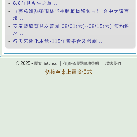
8/8前世今生之旅...
《婆羅洲熱帶雨林野生動植物巡迴展》 台中大遠百
場...
安泰藍鵲育兒友善園 08/01(六)~08/15(六) 預約報
名...
行天宮敦化本館-115年音樂會及戲劇...
© 2025 -
|
|
關於BeClass
個資保護暨服務聲明
聯絡我們
切換至桌上電腦模式