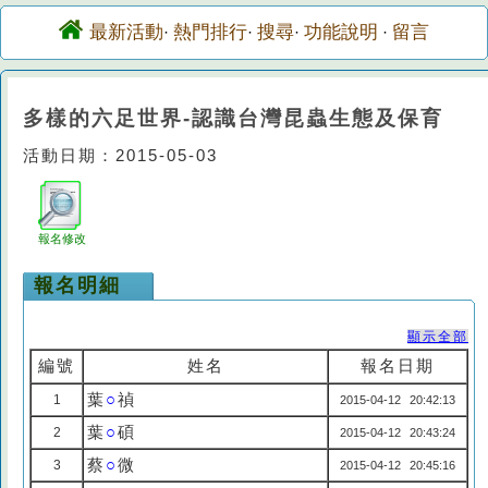
最新活動
熱門排行
搜尋
功能說明
留言
·
·
·
·
多樣的六足世界-認識台灣昆蟲生態及保育
活動日期：2015-05-03
報名修改
報名明細
顯示全部
編號
姓名
報名日期
葉
○
禎
1
2015-04-12 20:42:13
葉
○
碩
2
2015-04-12 20:43:24
蔡
○
微
3
2015-04-12 20:45:16