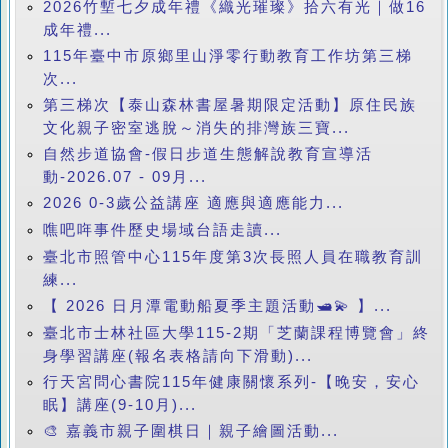
2026竹塹七夕成年禮《織光璀璨》拾六有光｜做16
成年禮...
115年臺中市原鄉里山淨零行動教育工作坊第三梯
次...
第三梯次【泰山森林書屋暑期限定活動】原住民族
文化親子密室逃脫～消失的排灣族三寶...
自然步道協會-假日步道生態解說教育宣導活
動-2026.07 - 09月...
2026 0-3歲公益講座 適應與適應能力...
噍吧哖事件歷史場域台語走讀...
臺北市照管中心115年度第3次長照人員在職教育訓
練...
【 2026 日月潭電動船夏季主題活動🛥️💫 】...
臺北市士林社區大學115-2期「芝蘭課程博覽會」終
身學習講座(報名表格請向下滑動)...
行天宮問心書院115年健康關懷系列-【晚安，安心
眠】講座(9-10月)...
🎨 嘉義市親子圍棋日｜親子繪圖活動...