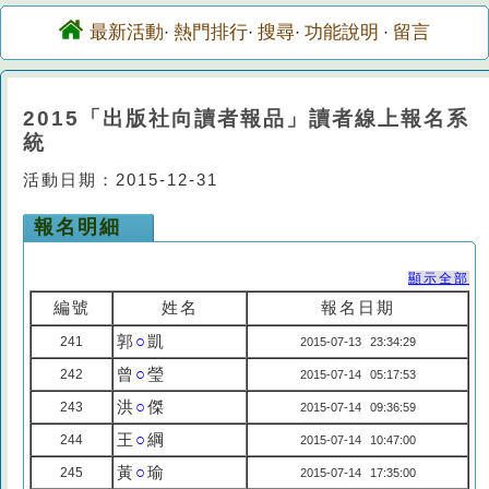
最新活動
熱門排行
搜尋
功能說明
留言
·
·
·
·
2015「出版社向讀者報品」讀者線上報名系
統
活動日期：2015-12-31
報名明細
顯示全部
編號
姓名
報名日期
郭
○
凱
241
2015-07-13 23:34:29
曾
○
瑩
242
2015-07-14 05:17:53
洪
○
傑
243
2015-07-14 09:36:59
王
○
綱
244
2015-07-14 10:47:00
黃
○
瑜
245
2015-07-14 17:35:00