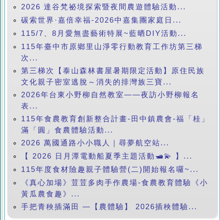
2026 達谷梵祕境探索暨夜間農遊體驗活動...
碳索世界·嘉倍幸福-2026中嘉集團家庭日...
115/7、8月愛無盡藝術特展~藍晒DIY活動...
115年臺中市原鄉里山淨零行動教育工作坊第三梯
次...
第三梯次【泰山森林書屋暑期限定活動】原住民族
文化親子密室逃脫～消失的排灣族三寶...
2026年台東小野柳自然教室——夜訪小野柳報名
表...
115年食農教育創新整合計畫-田中鎮農會-福「桂」
滿「圓」食農體驗活動...
2026 萬國通路小小職人｜尋夢航空站...
【 2026 日月潭電動船夏季主題活動🛥️💫 】...
115年度食材險趣親子體驗營(二)開始報名囉~...
《真心加場》荳荳多肉手作農場-食農教育體驗《小
黃瓜農食趣》...
手把青秧插滿田 —【農體驗】 2026插秧體驗...