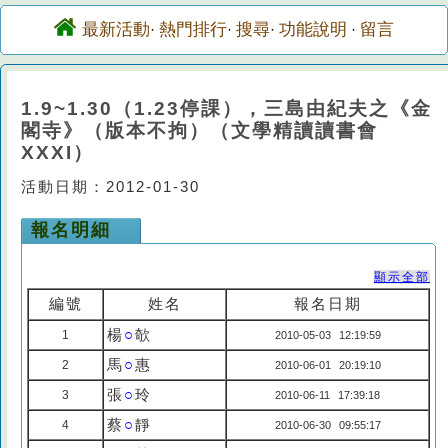
最新活動
熱門排行
搜尋
功能說明
留言
·
·
·
·
1.9~1.30（1.23停課），三島由紀夫之《金
閣寺》（版本不拘）（文學精讀讀書會
XXXI）
活動日期：2012-01-30
報名明細
顯示全部
編號
姓名
報名日期
楊
○
欹
1
2010-05-03 12:19:59
馬
○
惠
2
2010-06-01 20:19:10
張
○
玲
3
2010-06-11 17:39:18
蔡
○
靜
4
2010-06-30 09:55:17