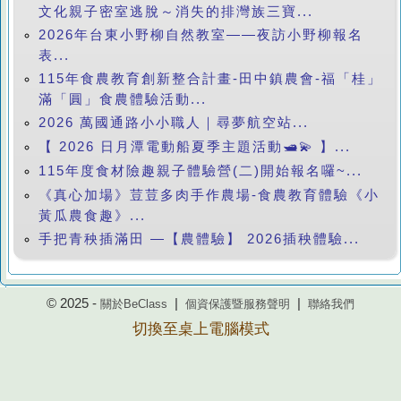
文化親子密室逃脫～消失的排灣族三寶...
2026年台東小野柳自然教室——夜訪小野柳報名
表...
115年食農教育創新整合計畫-田中鎮農會-福「桂」
滿「圓」食農體驗活動...
2026 萬國通路小小職人｜尋夢航空站...
【 2026 日月潭電動船夏季主題活動🛥️💫 】...
115年度食材險趣親子體驗營(二)開始報名囉~...
《真心加場》荳荳多肉手作農場-食農教育體驗《小
黃瓜農食趣》...
手把青秧插滿田 —【農體驗】 2026插秧體驗...
© 2025 -
|
|
關於BeClass
個資保護暨服務聲明
聯絡我們
切換至桌上電腦模式