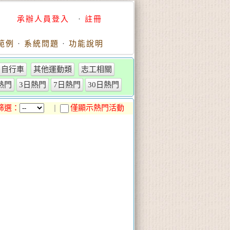
承辦人員登入
·
註冊
範例
·
系統問題
·
功能說明
自行車
其他運動類
志工相關
r熱門
3日熱門
7日熱門
30日熱門
篩選：
|
僅顯示熱門活動