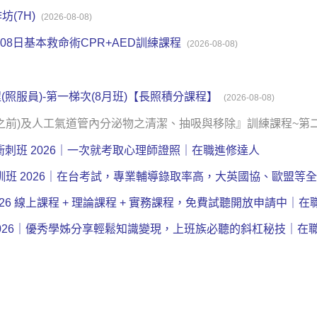
(7H)
(2026-08-08)
08日基本救命術CPR+AED訓練課程
(2026-08-08)
(照服員)-第一梯次(8月班)【長照積分課程】
(2026-08-08)
懸壅垂之前)及人工氣道管內分泌物之清潔、抽吸與移除』訓練課程~
考前衝刺班 2026｜一次就考取心理師證照｜在職進修達人
照培訓班 2026｜在台考試，專業輔導錄取率高，大英國協、歐盟
照 2026 線上課程 + 理論課程 + 實務課程，免費試聽開放申請中｜
訓課程 2026｜優秀學姊分享輕鬆知識變現，上班族必聽的斜杠秘技｜