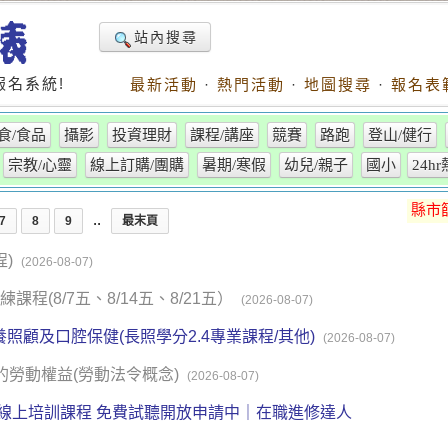
站內搜尋
名系統!
最新活動
·
熱門活動
·
地圖搜尋
·
報名表
食/食品
攝影
投資理財
課程/講座
競賽
路跑
登山/健行
宗教/心靈
線上訂購/團購
暑期/寒假
幼兒/親子
國小
24h
縣市
..
7
8
9
最末頁
程)
(2026-08-07)
課程(8/7五、8/14五、8/21五）
(2026-08-07)
養照顧及口腔保健(長照學分2.4專業課程/其他)
(2026-08-07)
的勞動權益(勞動法令概念)
(2026-08-07)
師證照｜線上培訓課程 免費試聽開放申請中｜在職進修達人