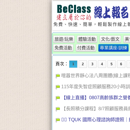
免費、快速、簡單，輕鬆製作線上報
旅遊/玩樂
體驗活動
文化/藝文
美
免費活動
付費活動
專業講座/訓練
頁次：
1
2
3
4
5
6
喧囂世界靜心法八周團體(線上課
115年度失智症照顧服務20小時訓練
【線上直播】0807高齡族群之營
【長照積分課程】8/7照顧服務員
👩‍⚕️ TQUK 國際心理諮詢