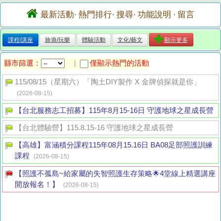
最新活動
熱門排行
搜尋
功能說明
留言
·
·
·
·
課程/講座
旅遊/玩樂
體驗活動
文化/藝文
顯示更多
縣市篩選：
僅顯示熱門的活動
|
115/08/15（星期六）「陶土DIY製作 X 金牌偵探就是你」
(2026-08-15)
【台北服務志工招募】115年8月15-16日 守護地球之星成長營
【台北體驗營】115.8.15-16 守護地球之星成長營
【高雄】富涵積分課程115年08月15.16日 BA08足部照護訓練
課程
(2026-08-15)
【照護不孤島~給家屬的失智照護生存策略🌟4堂線上精選講座
開放報名！】
(2026-08-15)