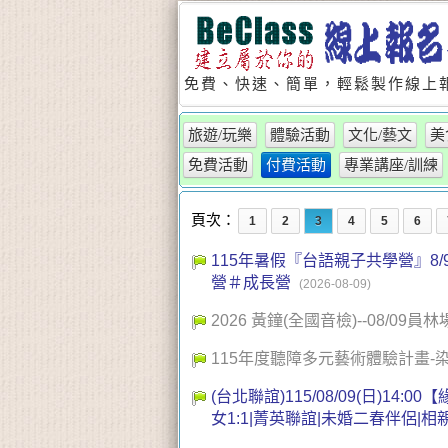
免費、快速、簡單，輕鬆製作線上報
旅遊/玩樂
體驗活動
文化/藝文
美
免費活動
付費活動
專業講座/訓練
頁次：
1
2
3
4
5
6
115年暑假『台語親子共學營』
營＃成長營
(2026-08-09)
2026 黃鐘(全國音檢)--08/09員
115年度聽障多元藝術體驗計畫
(台北聯誼)115/08/09(日)1
女1:1|菁英聯誼|未婚二春伴侶|相