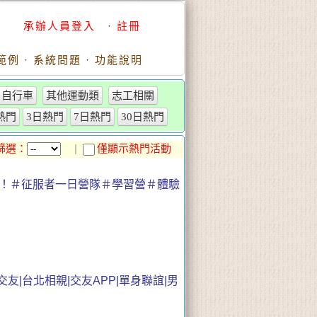
承辦人員登入
·
註冊
範例
·
系統問題
·
功能說明
自行車
其他運動類
志工相關
r熱門
3日熱門
7日熱門
30日熱門
篩選：
|
僅顯示熱門活動
未來！＃征服者一日營隊＃學習營＃體驗
台北交友|台北相親|交友APP|單身聯誼|男