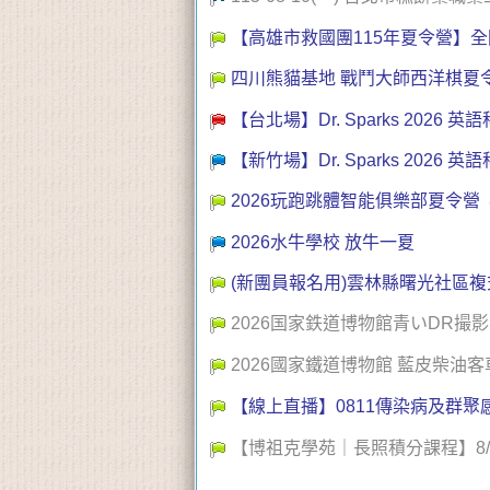
【高雄市救國團115年夏令營】全
四川熊貓基地 戰鬥大師西洋棋夏
【台北場】Dr. Sparks 2026 英語
【新竹場】Dr. Sparks 2026 英語
2026玩跑跳體智能俱樂部夏令營
2026水牛學校 放牛一夏
(新團員報名用)雲林縣曙光社區複式童
2026国家鉄道博物館青いDR撮
2026國家鐵道博物館 藍皮柴油
【線上直播】0811傳染病及群聚
【博祖克學苑｜長照積分課程】8/