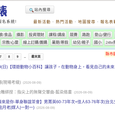
站內搜尋
名系統!
最新活動
·
熱門活動
·
地圖搜尋
·
報名表
食/食品
攝影
投資理財
課程/講座
競賽
路跑
登山/健行
宗教/心靈
線上訂購/團購
暑期/寒假
幼兒/親子
國小
24h
縣市
..
7
8
9
最末頁
8/9(日)【環遊動物小百科】讓孩子，在動物身上，看見自己的
林場(現場考級)
(2026-08-09)
-染雕綁捏：指尖上的無聲交響曲-藍染烙畫
(2026-08-09)
4:00【緣來是你-單身聯誼茶會】男菁英60-73年次+佳人63-76年次(
親|月老|媒人|一對一)
(2026-08-09)