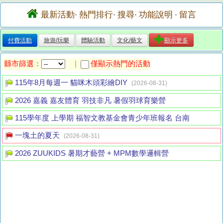
最新活動
熱門排行
搜尋
功能說明
留言
·
·
·
·
付費活動
旅遊/玩樂
體驗活動
文化/藝文
顯示更多
縣市篩選：
僅顯示熱門的活動
|
115年8月每週一 貓咪木頭彩繪DIY
(2026-08-31)
2026 嘉義 嘉友體育 羽技非凡 暑假羽球育樂營
115學年度 上學期 福智文教基金會青少年班報名 台南
一塊土的夏天
(2026-08-31)
2026 ZUUKIDS 暑期才藝營 + MPM數學邏輯營