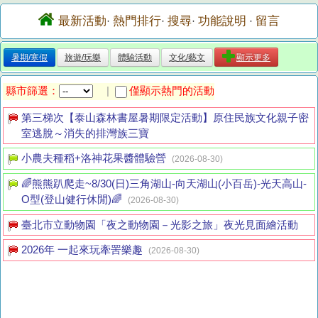
最新活動
熱門排行
搜尋
功能說明
留言
·
·
·
·
暑期/寒假
旅遊/玩樂
體驗活動
文化/藝文
顯示更多
縣市篩選：
僅顯示熱門的活動
|
第三梯次【泰山森林書屋暑期限定活動】原住民族文化親子密
室逃脫～消失的排灣族三寶
小農夫種稻+洛神花果醬體驗營
(2026-08-30)
🌈熊熊趴爬走~8/30(日)三角湖山-向天湖山(小百岳)-光天高山-
O型(登山健行休閒)🌈
(2026-08-30)
臺北市立動物園「夜之動物園－光影之旅」夜光見面繪活動
2026年 一起來玩牽罟樂趣
(2026-08-30)