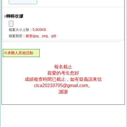
轉帳收據
※
檔案大小上限：
5,000KB
檔案類型：
圖形(jpg、png、gif)
※承辦人其他活動
報名截止
親愛的考生您好
成績複查時間已截止，如有疑義請來信
clca20210705@gmail.com。
謝謝