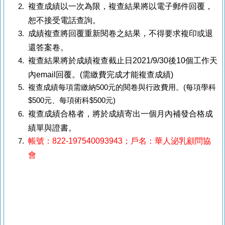
複查成績以一次為限，複查結果將以電子郵件回覆，
恕不接受電話查詢。
成績複查將回覆重新閱卷之結果，不得要求複印或退
還答案卷。
複查結果將於成績複查截止日2021/9/30後10個工作天
內email回覆。(需繳費完成才能複查成績)
複查成績每項需繳納500元的閱卷與行政費用。(每項學科
$500元、每項術科$500元)
複查成績合格者，將於成績寄出一個月內補發合格成
績單與證書。
帳號：822-197540093943；戶名：華人泌乳顧問協
會