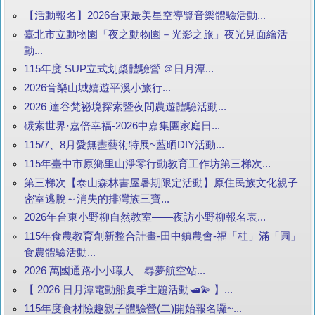
【活動報名】2026台東最美星空導覽音樂體驗活動...
臺北市立動物園「夜之動物園－光影之旅」夜光見面繪活
動...
115年度 SUP立式划槳體驗營 ＠日月潭...
2026音樂山城嬉遊平溪小旅行...
2026 達谷梵祕境探索暨夜間農遊體驗活動...
碳索世界·嘉倍幸福-2026中嘉集團家庭日...
115/7、8月愛無盡藝術特展~藍晒DIY活動...
115年臺中市原鄉里山淨零行動教育工作坊第三梯次...
第三梯次【泰山森林書屋暑期限定活動】原住民族文化親子
密室逃脫～消失的排灣族三寶...
2026年台東小野柳自然教室——夜訪小野柳報名表...
115年食農教育創新整合計畫-田中鎮農會-福「桂」滿「圓」
食農體驗活動...
2026 萬國通路小小職人｜尋夢航空站...
【 2026 日月潭電動船夏季主題活動🛥️💫 】...
115年度食材險趣親子體驗營(二)開始報名囉~...