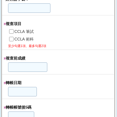
複查項目
※
CCLA 筆試
CCLA 術科
至少勾選1項、最多勾選2項
複查前成績
※
轉帳日期
※
轉帳帳號後5碼
※