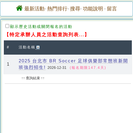
最新活動
熱門排行
搜尋
功能說明
留言
·
·
·
·
顯示歷史活動或關閉報名的活動
【特定承辦人員之活動查詢列表...】
#
活動名稱
2025 台北市 BR Soccer 足球俱樂部常態班新開
1
班強烈招生!
2026-12-31
(報名期限147.4天)
↑↑ 查詢結束 ↑↑