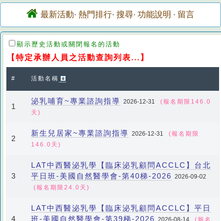
最新活動
熱門排行
搜尋
功能說明
留言
·
·
·
·
顯示歷史活動或關閉報名的活動
【特定承辦人員之活動查詢列表...】
#
活動名稱
泌乳哺育~專業諮詢指導
2026-12-31
(報名期限146.0
1
天)
新生兒居家~專業諮詢指導
2026-12-31
(報名期限
2
146.0天)
LAT中西醫泌乳學【臨床泌乳顧問ACCLC】台北
平日班-美國自然醫學會-第40梯-2026
3
2026-09-02
(報名期限24.0天)
LAT中西醫泌乳學【臨床泌乳顧問ACCLC】平日
班-美國自然醫學會-第39梯-2026
4
2026-08-14
(報名