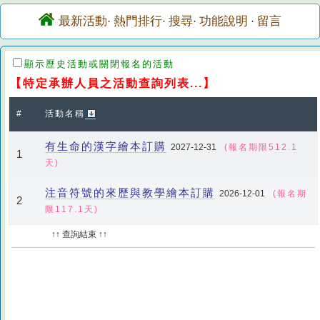
最新活動
熱門排行
搜尋
功能說明
留言
·
·
·
·
顯示歷史活動或關閉報名的活動
【特定承辦人員之活動查詢列表...】
#
活動名稱
有生命的漢字繪本訂購
2027-12-31
(報名期限512.1
1
天)
注音符號的來歷與教學繪本訂購
2026-12-01
(報名期
2
限117.1天)
↑↑ 查詢結束 ↑↑