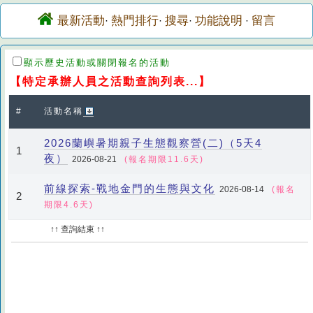
最新活動
熱門排行
搜尋
功能說明
留言
·
·
·
·
顯示歷史活動或關閉報名的活動
【特定承辦人員之活動查詢列表...】
#
活動名稱
2026蘭嶼暑期親子生態觀察營(二)（5天4
1
夜）
2026-08-21
(報名期限11.6天)
前線探索-戰地金門的生態與文化
2026-08-14
(報名
2
期限4.6天)
↑↑ 查詢結束 ↑↑