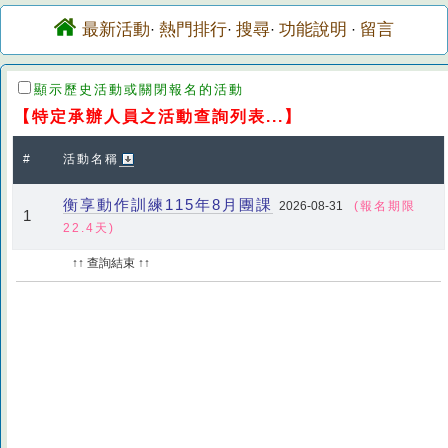
最新活動
熱門排行
搜尋
功能說明
留言
·
·
·
·
顯示歷史活動或關閉報名的活動
【特定承辦人員之活動查詢列表...】
#
活動名稱
衡享動作訓練115年8月團課
2026-08-31
(報名期限
1
22.4天)
↑↑ 查詢結束 ↑↑