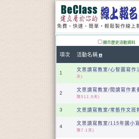
免費、快速、簡單，輕鬆製作線上報
顯示歷史活動資料
項次
活動名稱
文思讀寫教室/心智圖寫作
1
天)
文思讀寫教室/閱讀寫作素
2
限511.0天)
3
文思讀寫教室/常態作文班
文思讀寫教室/115年國
4
限7.1天)