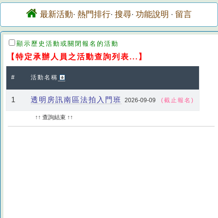
最新活動
熱門排行
搜尋
功能說明
留言
·
·
·
·
顯示歷史活動或關閉報名的活動
【特定承辦人員之活動查詢列表...】
#
活動名稱
透明房訊南區法拍入門班
1
2026-09-09
(截止報名)
↑↑ 查詢結束 ↑↑