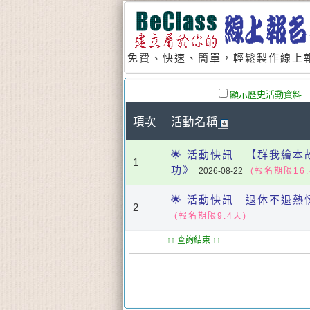
免費、快速、簡單，輕鬆製作線上報
顯示歷史活動資料
項次
活動名稱
🌟 活動快訊｜【群我繪
1
功》
2026-08-22
(報名期限16.
🌟 活動快訊｜退休不退
2
(報名期限9.4天)
↑↑ 查詢結束 ↑↑