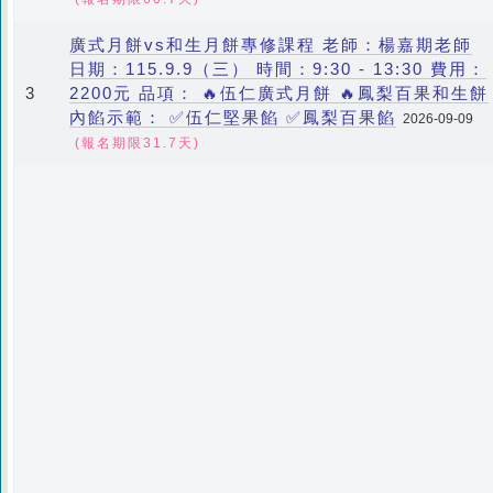
廣式月餅vs和生月餅專修課程 老師：楊嘉期老師
日期：115.9.9（三） 時間：9:30 - 13:30 費用：
2200元 品項： 🔥伍仁廣式月餅 🔥鳳梨百果和生餅
3
內餡示範： ✅伍仁堅果餡 ✅鳳梨百果餡
2026-09-09
(報名期限31.7天)