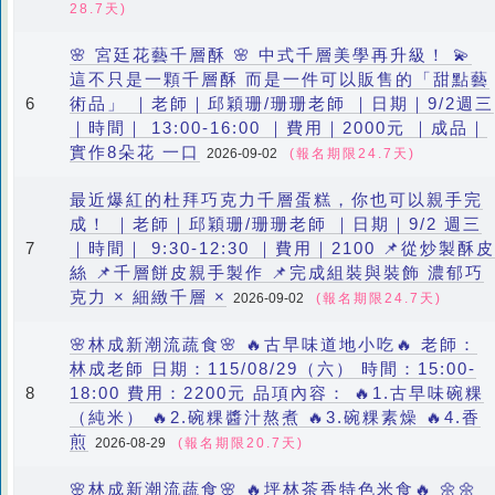
28.7天)
🌸 宮廷花藝千層酥 🌸 中式千層美學再升級！ 💫
這不只是一顆千層酥 而是一件可以販售的「甜點藝
術品」 ｜老師｜邱穎珊/珊珊老師 ｜日期｜9/2週三
6
｜時間｜ 13:00-16:00 ｜費用｜2000元 ｜成品｜
實作8朵花 一口
2026-09-02
(報名期限24.7天)
最近爆紅的杜拜巧克力千層蛋糕，你也可以親手完
成！ ｜老師｜邱穎珊/珊珊老師 ｜日期｜9/2 週三
｜時間｜ 9:30-12:30 ｜費用｜2100 📌從炒製酥皮
7
絲 📌千層餅皮親手製作 📌完成組裝與裝飾 濃郁巧
克力 × 細緻千層 ×
2026-09-02
(報名期限24.7天)
🌸林成新潮流蔬食🌸 🔥古早味道地小吃🔥 老師：
林成老師 日期：115/08/29（六） 時間：15:00-
18:00 費用：2200元 品項內容： 🔥1.古早味碗粿
8
（純米） 🔥2.碗粿醬汁熬煮 🔥3.碗粿素燥 🔥4.香
煎
2026-08-29
(報名期限20.7天)
🌸林成新潮流蔬食🌸 🔥坪林茶香特色米食🔥 🌼🌼