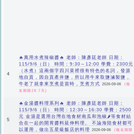
🔥萬用水煮辣椒醬🔥 老師：陳彥廷老師 日期：
115/9/6（日） 時間：9:30～12:00 學費：2300元
（水煮）這兩個字四川菜裡很有特色的名詞，發源
4
地自貢，因自貢產井鹽，所以用牛來取鹽滷製鹽，
牛老了就拿來烹煮是當時，烹煮方式
2026-09-06
(報
名期限28.7天)
🔥金湯醬料理系列🔥 老師：陳彥廷老師 日期：
115/9/6（日） 時間：12:30～16:30 學費：2500
元 金湯是選用台灣在地食材南瓜和泡椒🌶等食材結
5
合在一起的開胃醬料延伸料理。 不論海陸食材都可
以運用，做出五星級飯店的料理
2026-09-06
(報名期限