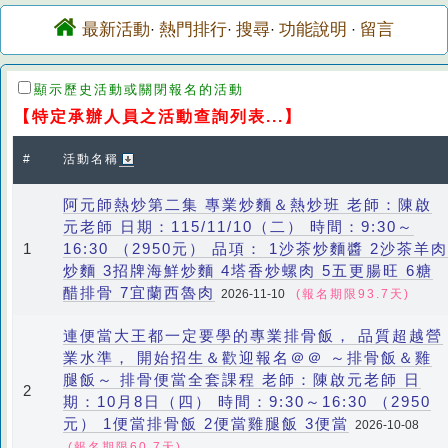
最新活動
熱門排行
搜尋
功能說明
留言
·
·
·
·
顯示歷史活動或關閉報名的活動
【特定承辦人員之活動查詢列表...】
#
活動名稱
阿元師熱炒第二集 專業炒麵＆熱炒班 老師：陳啟
元老師 日期：115/11/10（二） 時間：9:30～
16:30 （2950元） 品項： 1沙茶炒麵醬 2沙茶羊肉
1
炒麵 3招牌海鮮炒麵 4塔香炒螺肉 5五更腸旺 6糖
醋排骨 7宜蘭西魯肉
2026-11-10
(報名期限93.7天)
連便當大王都一定要學的專業排骨飯， 品質超越營
業水準， 開始招生＆歡迎報名＠＠ ～排骨飯＆雞
腿飯～ 排骨便當全套課程 老師：陳啟元老師 日
2
期：10月8日（四） 時間：9:30～16:30 （2950
元） 1便當排骨飯 2便當雞腿飯 3便當
2026-10-08
(報名期限60.7天)