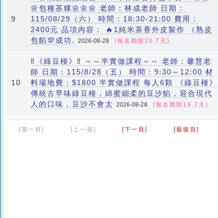
🌼包種茶粿🌼🌼🌼 老師：林成老師 日期：
115/08/29（六） 時間：18:30-21:00 費用：
9
2400元 品項內容： 🔥1純米茶香外皮製作 （熟皮
包餡💯成功.
2026-08-29
(報名期限20.7天)
‼️《綠豆椪》‼️ ～～半實做課程～～ 老師：馨慧老
師 日期：115/8/28（五） 時間：9:30～12:00 材
料場地費：$1800 半實做課程 每人6顆 《綠豆椪》
10
傳統古早味綠豆椪，綿蜜細柔的豆沙餡，迎合現代
人的口味，豆沙不會太
2026-08-28
(報名期限19.7天)
[第一頁]
[上一頁]
[下一頁]
[最後頁]