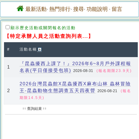
最新活動
熱門排行
搜尋
功能說明
留言
·
·
·
·
顯示歷史活動或關閉報名的活動
【特定承辦人員之活動查詢列表...】
#
活動名稱
『昆蟲擾西上課了！』2026年6~8月戶外課程報
1
名表(平日僅接受包班)
2026-08-31
(報名期限23.9天)
2026台灣昆蟲館X昆蟲擾西X麻布山林 蟲林冒險
王-昆蟲動物生態調查五天四夜營
2
2026-08-21
(報名
期限14.5天)
↑↑ 查詢結束 ↑↑