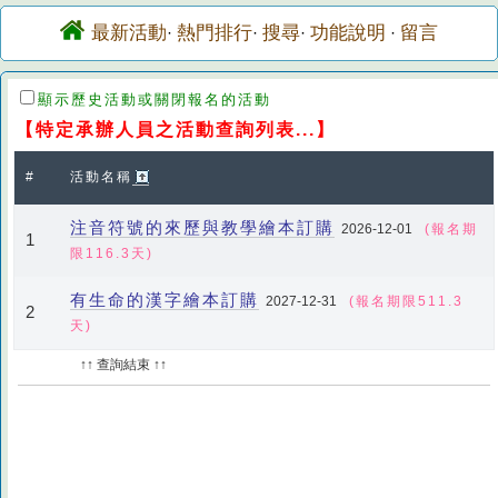
最新活動
熱門排行
搜尋
功能說明
留言
·
·
·
·
顯示歷史活動或關閉報名的活動
【特定承辦人員之活動查詢列表...】
#
活動名稱
注音符號的來歷與教學繪本訂購
2026-12-01
(報名期
1
限116.3天)
有生命的漢字繪本訂購
2027-12-31
(報名期限511.3
2
天)
↑↑ 查詢結束 ↑↑