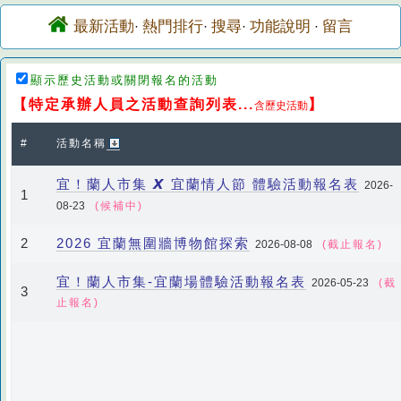
最新活動
熱門排行
搜尋
功能說明
留言
·
·
·
·
顯示歷史活動或關閉報名的活動
【特定承辦人員之活動查詢列表...
】
含歷史活動
#
活動名稱
宜！蘭人市集 𝙓 宜蘭情人節 體驗活動報名表
2026-
1
08-23
(候補中)
2026 宜蘭無圍牆博物館探索
2
2026-08-08
(截止報名)
宜！蘭人市集-宜蘭場體驗活動報名表
2026-05-23
(截
3
止報名)