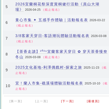
2026宜蘭桐花祭深度賞桐健行活動《員山大湖
5
場》
2026-04-25
(截止報名)
童心市集 ✦ 五感手作體驗｜活動報名表
2026-03-22
6
(截止報名)
3/8客家天穿日-客語潮玩體驗活動報名表
2026-03-08
7
(截止報名)
【茶香走讀】²⁰²⁶宜蘭客家天穿日 ✿ 穿天茶香慢尞
8
冬山
2026-03-08
(截止報名)
2025文化基地-利澤偶戲村-探索之旅
2025-11-23
(截
9
止報名)
宜！蘭人市集-礁溪場體驗活動報名表
2025-10-10
(截
10
止報名)
[第一頁]
[上一頁]
[下一頁]
[最後頁]