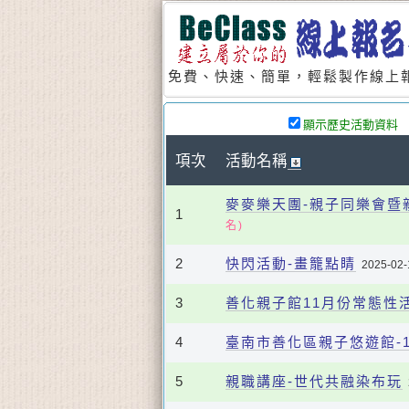
免費、快速、簡單，輕鬆製作線上報
顯示歷史活動資料
項次
活動名稱
麥麥樂天團-親子同樂會暨
1
名)
2
快閃活動-畫籠點睛
2025-02-
3
善化親子館11月份常態性
4
臺南市善化區親子悠遊館-
5
親職講座-世代共融染布玩