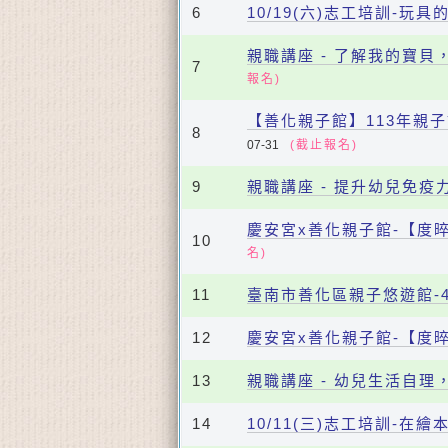
6
10/19(六)志工培訓-玩
親職講座 - 了解我的寶
7
報名)
【善化親子館】113年親
8
07-31
(截止報名)
9
親職講座 - 提升幼兒免疫
慶安宮x善化親子館-【度
10
名)
11
臺南市善化區親子悠遊館-
12
慶安宮x善化親子館-【度
13
親職講座 - 幼兒生活自
14
10/11(三)志工培訓-在