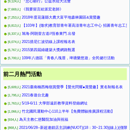
『悲心願行』公益水陸大法會
[9,124人]
《我要留言給派宏老師》
[7,669人]
2018年度花蓮縣大農大富平地森林園區&賞螢趣
[7,253人]
【103年】(徵求)教育部青年署高澎青年志工中心 招募青年志工
[6,813人]
旭海-阿朗壹古道//恆春東門.出發
[6,337人]
2021措尼仁波切線上課程報名表
[6,074人]
2015第四屆綠建築大獎網路甄選
[5,767人]
109年八德區「青春八塊厝，埤塘樂悠遊」全民健行活動
[5,700人]
前二月熱門活動
2021臺南楠西梅嶺賞螢季【螢光閃耀●賞螢趣】實名制報名表
[5,609人]
2021春遊台北趣
[1,795人]
5/19-6/11 大學部遠距教學資料登錄網址
[1,763人]
竹北國民運動中心110上半年【免費體驗推廣課程活動】
[1,066人]
為天主教仁慈醫院加油與祝福
[934人]
2021/06/28--新超連鎖店主訓練(NUOT)(18：30~21:30)(線上
[868人]