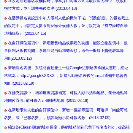
在設定活動報名表欄位時，原本採用勾選方式選取快速的欄位，現改用
拖拉方式，並可調整先後次序!(2013.04.18)
在活動報名表設定中加入候補人數的機制了!在『活動設定』的報名截止
的設定中，可設定人數限制及額外候補人數，並可設定為『有空缺時自動
填補錄取』!(2013.04.15)
在自訂欄位選項中，新增販售物品或票卷的功能，能設立物品價格、數
量限制及販售期間，系統並能自動加總金額，適合一般線上購物表單應
用!!(2013.03.12)
新增報名表後，系統將自動產生一組Google短網址供承辦人運用，網址
格式為：http://goo.gl/XXXXX ，新建活動報名表後的Email通知中也會告
知!!!!(2013.02.19)
在補充資訊中，增加度圖資訊補充，可輸入顯示活動地點、集合地點等
地圖位置!!目前可輸入五個補充地圖!!(2013.02.18)
在新增限制人數的自訂欄位中，新增一個顯示選項，可選擇『尚餘可報
名數』或『已報名數』，預設為顯示尚可報名數。(2013.02.09)
縮短BeClass活動網址的長度，將網址精簡到只留下報名表的id，提高張