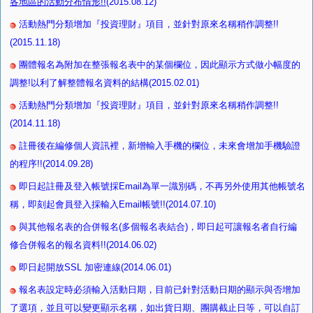
各地區的活動分布情形!!
(2015.08.12)
活動熱門分類增加『投資理財』項目，並針對原來名稱稍作調整!!
(2015.11.18)
團體報名為附加在整張報名表中的某個欄位，因此顯示方式做小幅度的
調整!以利了解整體報名資料的結構(2015.02.01)
活動熱門分類增加『投資理財』項目，並針對原來名稱稍作調整!!
(2014.11.18)
註冊後在編修個人資訊裡，新增輸入手機的欄位，未來會增加手機驗證
的程序!!(2014.09.28)
即日起註冊及登入帳號採Email為單一識別碼，不再另外使用其他帳號名
稱，即刻起會員登入採輸入Email帳號!!(2014.07.10)
與其他報名表的合併報名(多個報名表結合)，即日起可讓報名者自行編
修合併報名的報名資料!!(2014.06.02)
即日起開放SSL 加密連線(2014.06.01)
報名表設定時必須輸入活動日期，目前已針對活動日期的顯示與否增加
了選項，並且可以變更顯示名稱，如出貨日期、團購截止日等，可以自訂