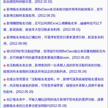
貼在網頁時的顯示度。(2012.10.15)
新增報名表格範例，將BeClass各項表格功能作簡單的範例展示，並可
在新增活動時直接套用。(2012.09.25)
新增團體報名功能，且可以利用Excel上傳團報名單，編修時也可以下
載，歡迎路跑、旅遊等大型活動多加利用。(2012.09.15)
新增報名表格自訂欄位時，可選擇智慧型日曆來選擇日期，歡迎多加利
用。(2012.08.09)
當USER針對活動提問後，管理端可利用BeClass後台來回覆相關留言內
容，且可根據不同的處理進度來重複回覆給user。(2012.06.20)
在活動報名表左側，新增查詢同一位承辦人員的所有活動列表的功能，
能查詢尚未過期的活動及所有設定的活動列表。(2012.05.24)
在後台管理選項『活動報名者資料』中，新增可讓系統補發報名通知信
件，內含報名修改的密碼，可視需求補寄發，補發信件承辦人員將不會收
到副本。(2012.05.20)
自訂報名表中，可輸入欄位說明的地方新增字型色彩的選擇功能，讓要
提醒報名者的注意事項更加明顯!!(2012.05.18)