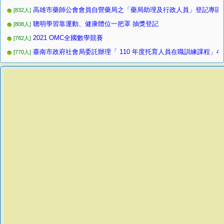
高雄市藥師公會會員自營藥局之「藥局助理及行政人員」登記專區6/2
[832人]
聰明學習靠運動、健康體位一把罩 抽獎登記
[808人]
2021 OMC全國數學競賽
[782人]
臺南市政府社會局委託辦理「 110 年度托育人員在職訓練課程」4
[770人]