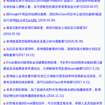
每個報名表可增加自己的Google Analytics 追蹤ID，讓您能即時觀看報
名表的線上瀏覽人數，並可搭配您的廣宣來查看效益分析!!(2019.04.07)
因Google不再提供短網址服務，因此BeClass同步停止提供此服務!建議
自行使用
Bit.ly
或
TinyURL
(2019.03.30)
最新活動列表新增日期篩選、搜尋功能加入地區及日期選項!!
(2019.03.16)
新增複選題型能限制最多及最少的勾選數量!!(2018.05.30)
在設定多場次運用時，新增備取數量的功能，讓個別場次都能分別設定
備取數量!!(2017.10.11)
Email通知功能增加金流繳費狀態篩選，可針對付款狀態來自動篩選已繳
費者及未繳費者來寄通知信，方便帳務管理及通知user繳費!!(2017.5.23)
新增線上金流收費功能!目前已介接歐付寶及綠界科技兩家金流系統，只
要有這兩家的收款帳號，就可以由BeClass來串接喔!!(2017.4.11)
表單日期到期後，為了延續先前對外宣傳的報名網址能繼續使用，新增
指定轉址的功能來繼續接收報名.(2016.11.11)
針對報名後的Email通知信件，可分別選定報名者、承辦人及其他副本對