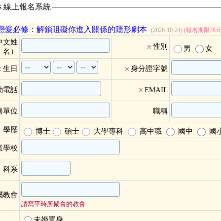
ass 線上報名系統
戀愛必修：解鎖阻礙你進入關係的隱形劇本
(2026-10-24)
(報名期限78.6
中文姓
性別
※
男
女
名）
生日
身分證字號
※
※
動電話
EMAIL
※
務單位
職稱
學歷
博士
碩士
大學專科
高中職
國中
國
業學校
科系
屬教會
請寫平時所聚會的教會
未婚單身