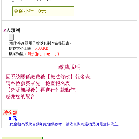
金額小計：0元
大頭照
※
(標準半身照電子檔以利製作合格證書)
檔案大小上限：
5,000KB
檔案類型：
圖形(jpg、png、gif)
繳費說明
因系統關係繳費後【無法修改】報名表,
請各位參賽者先＝檢查報名表＝
【確認無誤後】再進行付款動作!
感謝您的配合.
總金額
0 元
(此金額為系統自動加總僅供參考，請依實際勾選物品所需金額為主)