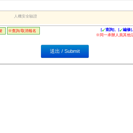
人機安全驗證
[
查詢]、[
編修]
※查詢/取消報名
繫
※同一承辦人員其他