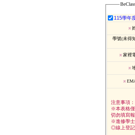
BeCl
115學年
※
學號(未得
家裡
※
※
EM
※
注意事項：
※本表格僅
切勿填寫報
※進修學士
◎線上登記