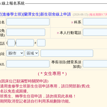
ass 線上報名系統
度(進修學士班)(蘭潭女生)新生宿舍線上申請
(2026-08-15)
(報名期限9.7
姓名
科系
※
知免
本人行動電話
※
填)
(
)
#
電話
地址
專長項目(體育系須
AIL
加填)
(＊女生專用＊)
(因床位已額滿暫時關閉申請)
適用進修學士班新生住宿申請專用，請日間部新(舊)生
名以免造成困擾。
班舊生、轉學生住宿申請，請勿填寫此表格！
期間取消登記者請自行利用系統刪除功能。