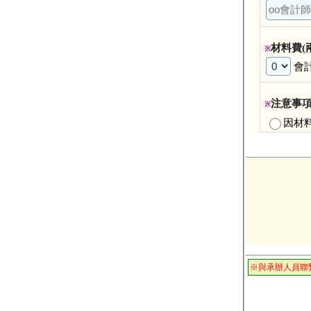
材料費(
※
會
注意事項
※
因材料
※與承辦人員聯