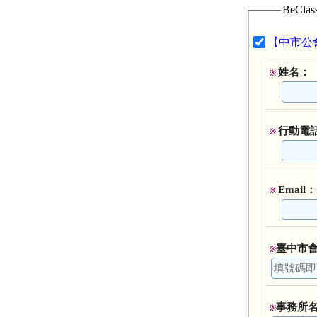
BeCl
【中市公會
姓名：
※
行動電
※
Email：
※
臺中市
※
事務所
※