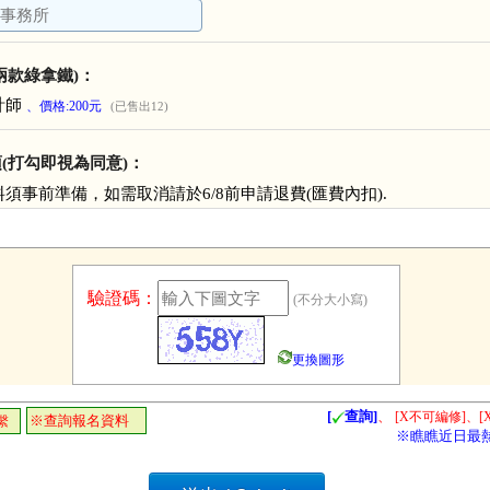
兩款綠拿鐵)：
計師
、價格:200元
(已售出12)
(打勾即視為同意)：
須事前準備，如需取消請於6/8前申請退費(匯費內扣).
驗證碼：
(不分大小寫)
更換圖形
[
查詢]
、
[X不可編修]、[
※查詢報名資料
繫
※瞧瞧近日最