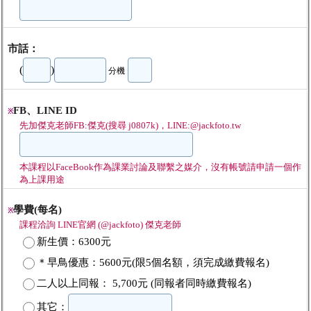
市話：
(
)
分機
FB、LINE ID
※
先加傑克老師FB:傑克(搜尋 j0807k)，LINE:@jackfoto.tw
本課程以FaceBook作為課業討論及聯繫之媒介，沒有帳號請申請一個作
為上課用途
學費(每名)
※
課程洽詢 LINE官網 (@jackfoto) 傑克老師
新生價：6300元
＊早鳥優惠：5600元(限5個名額，須完成繳費報名)
二人以上同報： 5,700元 (同報者同時繳費報名)
其它：