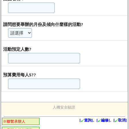
請問想要舉辦的月份及傾向什麼樣的活動?
活動預定人數?
預算費用每人$??
人機安全驗證
[
查詢]、[
編修]、[
取消]
※聯繫承辦人