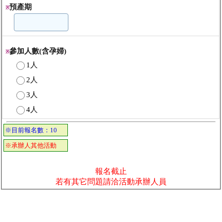
預產期
※
參加人數(含孕婦)
※
1人
2人
3人
4人
※目前報名數：10
※承辦人其他活動
報名截止
若有其它問題請洽活動承辦人員