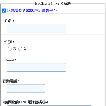
BeClass 線上報名系統
1k體驗發送6000群組廣告平台
姓名：
*
性別：
*
男
女
Email：
*
行動電話：
請問您的LINE電話號碼或id
※