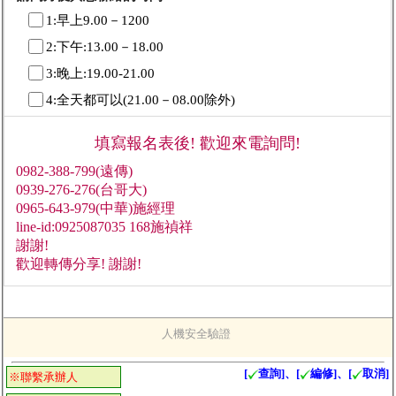
1:早上9.00－1200
2:下午:13.00－18.00
3:晚上:19.00-21.00
4:全天都可以(21.00－08.00除外)
填寫報名表後! 歡迎來電詢問!
0982-388-799(遠傳)
0939-276-276(台哥大)
0965-643-979(中華)施經理
line-id:0925087035 168施禎祥
謝謝!
歡迎轉傳分享! 謝謝!
人機安全驗證
[
查詢]、[
編修]、[
取消]
※聯繫承辦人