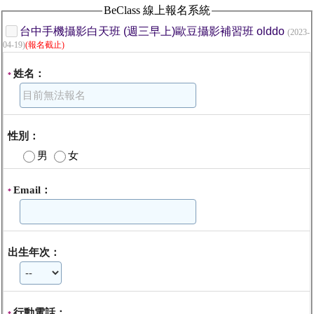
BeClass 線上報名系統
台中手機攝影白天班 (週三早上)歐豆攝影補習班 olddo
(2023-
04-19)
(報名截止)
姓名：
*
性別：
男
女
Email：
*
出生年次：
行動電話：
*