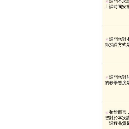
請問本次
※
上課時間安
請問您對
※
師授課方式
請問您對
※
的教學態度
整體而言
※
您對於本次
課程品質