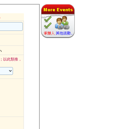
)
小
；以此類推，