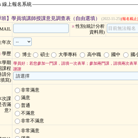
ass 線上報名系統
秋季班】學員填講師授課意見調查表（自由選填）
(2022-11-25)
(報名截止
性別(統計分析
※
MAIL
資料用)
生年次
學歷
博士
碩士
大學專科
高中職
國中
國
※
本學期
學員好：若您參加一門課，請填一次表單；參加兩門課，請填兩次表單
同課程
謝謝
卷請分
填寫)
非常滿意
滿意
本次課
是否滿
普通
意?
不滿意
非常不滿意
非常滿意