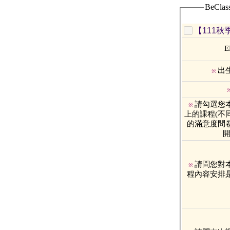
BeCl
【111
E
出
※
請勾選您
※
上的課程(不
的滿意度問
開
請問您對
※
程內容安排